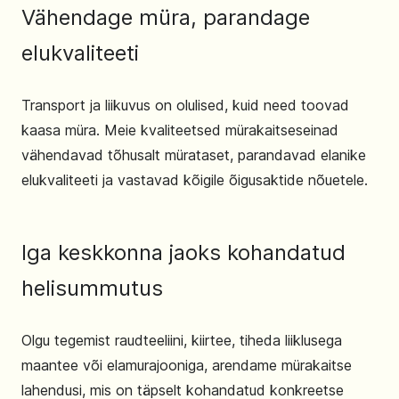
Vähendage müra, parandage
elukvaliteeti
Transport ja liikuvus on olulised, kuid need toovad
kaasa müra. Meie kvaliteetsed mürakaitseseinad
vähendavad tõhusalt mürataset, parandavad elanike
elukvaliteeti ja vastavad kõigile õigusaktide nõuetele.
Iga keskkonna jaoks kohandatud
helisummutus
Olgu tegemist raudteeliini, kiirtee, tiheda liiklusega
maantee või elamurajooniga, arendame mürakaitse
lahendusi, mis on täpselt kohandatud konkreetse