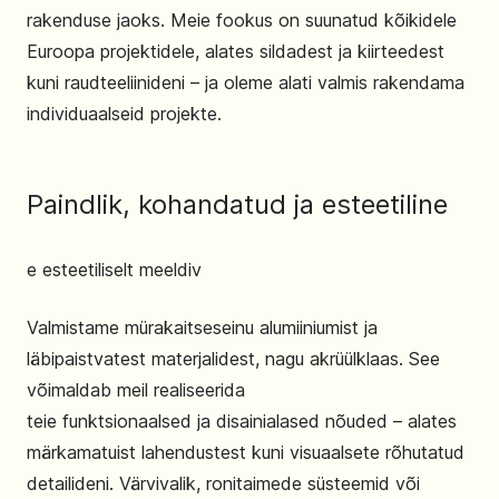
rakenduse jaoks. Meie fookus on suunatud kõikidele
Euroopa projektidele, alates sildadest ja kiirteedest
kuni raudteeliinideni – ja oleme alati valmis rakendama
individuaalseid projekte.
Paindlik, kohandatud ja esteetiline
e esteetiliselt meeldiv
Valmistame mürakaitseseinu alumiiniumist ja
läbipaistvatest materjalidest, nagu akrüülklaas. See
võimaldab meil realiseerida
teie funktsionaalsed ja disainialased nõuded – alates
märkamatuist lahendustest kuni visuaalsete rõhutatud
detailideni. Värvivalik, ronitaimede süsteemid või