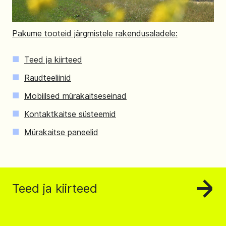
Pakume tooteid järgmistele rakendusaladele:
Teed ja kiirteed
Raudteeliinid
Mobiilsed mürakaitseseinad
Kontaktkaitse süsteemid
Mürakaitse paneelid
Teed ja kiirteed