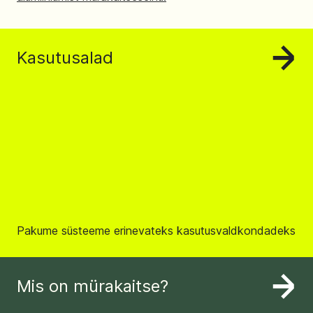
Kasutusalad
Pakume süsteeme erinevateks kasutusvaldkondadeks
Mis on mürakaitse?