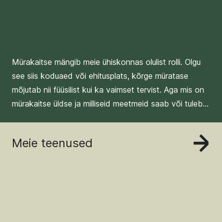
Mürakaitse mängib meie ühiskonnas olulist rolli. Olgu
see siis koduaed või ehitusplats, kõrge müratase
mõjutab nii füüsilist kui ka vaimset tervist. Aga mis on
mürakaitse üldse ja milliseid meetmeid saab või tuleb
võtta, et järgida seadusandlust? Mürabarjääride
ekspertidena anname teile meeleldi lisateavet.
Meie teenused