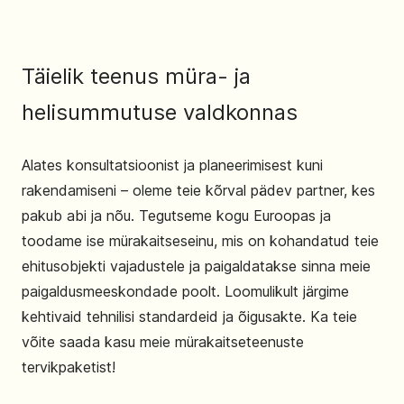
rakendusteks.
Täielik teenus müra- ja
helisummutuse valdkonnas
Alates konsultatsioonist ja planeerimisest kuni
rakendamiseni – oleme teie kõrval pädev partner, kes
pakub abi ja nõu. Tegutseme kogu Euroopas ja
toodame ise mürakaitseseinu, mis on kohandatud teie
ehitusobjekti vajadustele ja paigaldatakse sinna meie
paigaldusmeeskondade poolt. Loomulikult järgime
kehtivaid tehnilisi standardeid ja õigusakte. Ka teie
võite saada kasu meie mürakaitseteenuste
tervikpaketist!