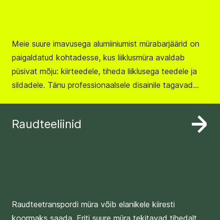
Meie suure imavusega alumiiniumist mürabarjäärid on
paigaldatud kohtadesse, kus liiklusmüra avaldab
püsivat mõju: kiirteedele, tiheda liiklusega teedele ja
sildadele. Tänu professionaalsele disainile tagavad
need keskkonna ja naaberalade kaitse liigse müra
eest. Meil on hea meel nõustada Teid Teie
Raudteeliinid
teedeehitusprojektis!
Raudteetranspordi müra võib elanikele kiiresti
koormaks saada. Eriti suure müra tekitavad tihedalt