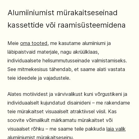
Alumiiniumist mürakaitseseinad
kassettide või raamisüsteemidena
Meie
oma tooted
, me kasutame alumiiniumi ja
läbipaistvaid materjale, nagu akrüülklaas,
individuaalsete helisummutusseinade valmistamiseks.
See mitmekesisus tähendab, et saame alati vastata
teie ideedele ja vajadustele.
Alates motiividest ja värvivalikust kuni võrgustikeni ja
individuaalselt kujundatud disainideni – me rakendame
teie mürakaitset visuaalselt atraktiivsel viisil. Kas
soovite võimalikult märkamatu mürakaitset või
visuaalset rõhku – me saame teile pakkuda
laia valik
alumiiniumist mürakaitseseinu.