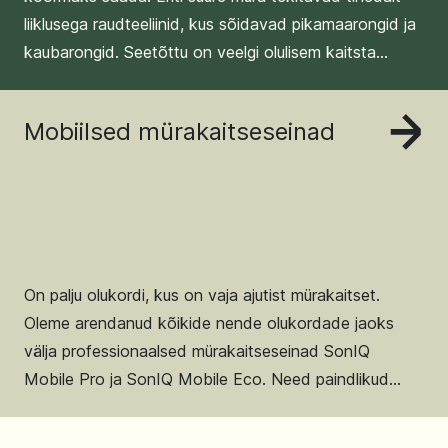
liiklusega raudteeliinid, kus sõidavad pikamaarongid ja
kaubarongid. Seetõttu on veelgi olulisem kaitsta
keskkonda ja kohalikke elanikke. Selleks on
kehtestatud liiklusmüra kaitse määrus, mis näeb ette
Mobiilsed mürakaitseseinad
raudteeliinide äärde mürabarjääride paigaldamise
sõltuvalt piirkonnast. Me aitame teil leida oma
projektile sobiva mürabarjääri!
On palju olukordi, kus on vaja ajutist mürakaitset.
Oleme arendanud kõikide nende olukordade jaoks
välja professionaalsed mürakaitseseinad SonIQ
Mobile Pro ja SonIQ Mobile Eco. Need paindlikud
süsteemid sobivad tänu oma mürakaitset omadustele
ja lihtsale konstruktsioonile mitmesugusteks