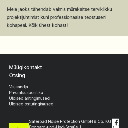
Meie jaoks tähendab valmis mürakaitse terviklikku
projektijuhtimist kuni professionaalse teostuseni
kohapeal. Kõik ühest kohast!
Müügikontakt
Otsing
Väljaandja
Privaatsuspoliitika
Üldised äritingimused
Üldised ostutingimused
Saferoad Noise Protection GmbH & Co. KG
Bongard-und-Lind-Straße 1