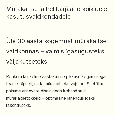
Mürakaitse ja helibarjäärid kõikidele
kasutusvaldkondadele
Üle 30 aasta kogemust mürakaitse
valdkonnas – valmis igasugusteks
väljakutseteks
Rohkem kui kolme aastakümne pikkuse kogemusega
teame täpselt, mida mürakaitseks vaja on. Seetõttu
pakume erinevate disainidega kohandatud
mürakaitsetõkkeid – optimaalne lahendus igaks
rakenduseks.