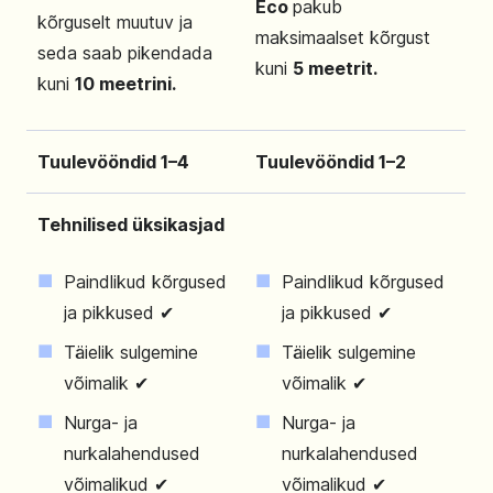
Eco
pakub
kõrguselt muutuv ja
maksimaalset kõrgust
seda saab pikendada
kuni
5 meetrit.
kuni
10 meetrini.
Tuulevööndid 1–4
Tuulevööndid 1–2
Tehnilised üksikasjad
Paindlikud kõrgused
Paindlikud kõrgused
ja pikkused ✔
ja pikkused ✔
Täielik sulgemine
Täielik sulgemine
võimalik ✔
võimalik ✔
Nurga- ja
Nurga- ja
nurkalahendused
nurkalahendused
võimalikud ✔
võimalikud ✔