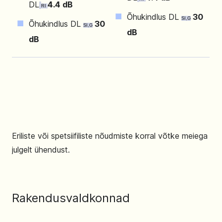
DL
4.4 dB
RI
Õhukindlus DL
30
SI,G
Õhukindlus DL
30
SI,G
dB
dB
Eriliste või spetsiifiliste nõudmiste korral võtke meiega
julgelt ühendust.
Rakendusvaldkonnad