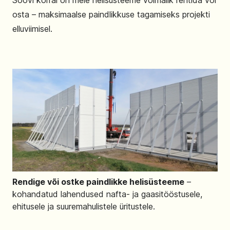
Soovi korral on meie helisüsteeme võimalik rentida või
osta – maksimaalse paindlikkuse tagamiseks projekti
elluviimisel.
Rendige või ostke paindlikke helisüsteeme
–
kohandatud lahendused nafta- ja gaasitööstusele,
ehitusele ja suuremahulistele üritustele.