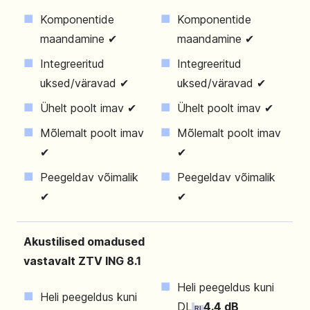
Komponentide
Komponentide
maandamine ✔
maandamine ✔
Integreeritud
Integreeritud
uksed/väravad ✔
uksed/väravad ✔
Ühelt poolt imav ✔
Ühelt poolt imav ✔
Mõlemalt poolt imav
Mõlemalt poolt imav
✔
✔
Peegeldav võimalik
Peegeldav võimalik
✔
✔
Akustilised omadused
vastavalt ZTV ING 8.1
Heli peegeldus kuni
Heli peegeldus kuni
DL
4.4 dB
RI