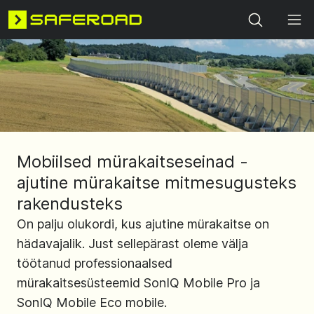
Search
Mobiilsed mürakaitseseinad -
ajutine mürakaitse mitmesugusteks
rakendusteks
On palju olukordi, kus ajutine mürakaitse on
hädavajalik. Just sellepärast oleme välja
töötanud professionaalsed
mürakaitsesüsteemid SonIQ Mobile Pro ja
SonIQ Mobile Eco mobile.