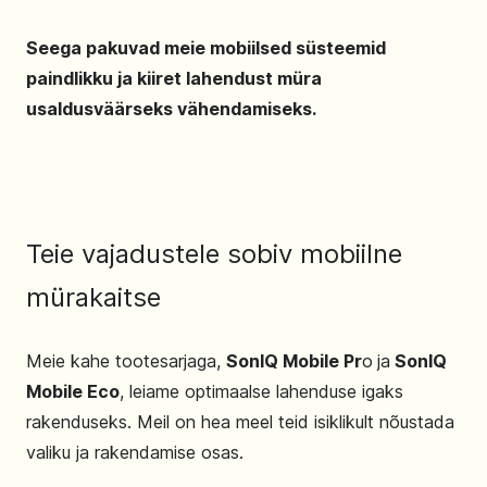
Seega pakuvad meie mobiilsed süsteemid
paindlikku ja kiiret lahendust müra
usaldusväärseks vähendamiseks.
Teie vajadustele sobiv mobiilne
mürakaitse
Meie kahe tootesarjaga,
SonIQ Mobile Pr
o
ja
SonIQ
Mobile Eco
, leiame optimaalse lahenduse igaks
rakenduseks. Meil on hea meel teid isiklikult nõustada
valiku ja rakendamise osas.