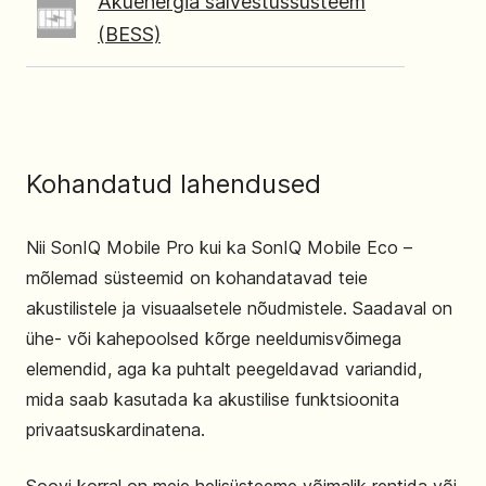
Akuenergia salvestussüsteem
(BESS)
Kohandatud lahendused
Nii SonIQ Mobile Pro kui ka SonIQ Mobile Eco –
mõlemad süsteemid on kohandatavad teie
akustilistele ja visuaalsetele nõudmistele. Saadaval on
ühe- või kahepoolsed kõrge neeldumisvõimega
elemendid, aga ka puhtalt peegeldavad variandid,
mida saab kasutada ka akustilise funktsioonita
privaatsuskardinatena.