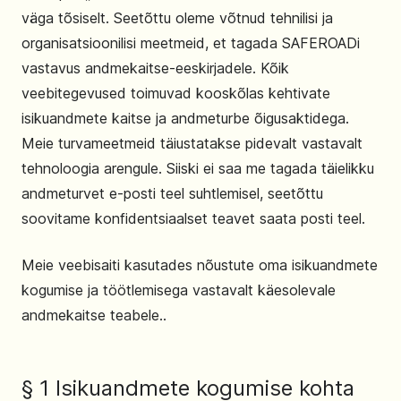
väga tõsiselt. Seetõttu oleme võtnud tehnilisi ja
organisatsioonilisi meetmeid, et tagada SAFEROADi
vastavus andmekaitse-eeskirjadele. Kõik
veebitegevused toimuvad kooskõlas kehtivate
isikuandmete kaitse ja andmeturbe õigusaktidega.
Meie turvameetmeid täiustatakse pidevalt vastavalt
tehnoloogia arengule. Siiski ei saa me tagada täielikku
andmeturvet e-posti teel suhtlemisel, seetõttu
soovitame konfidentsiaalset teavet saata posti teel.
Meie veebisaiti kasutades nõustute oma isikuandmete
kogumise ja töötlemisega vastavalt käesolevale
andmekaitse teabele..
§ 1 Isikuandmete kogumise kohta