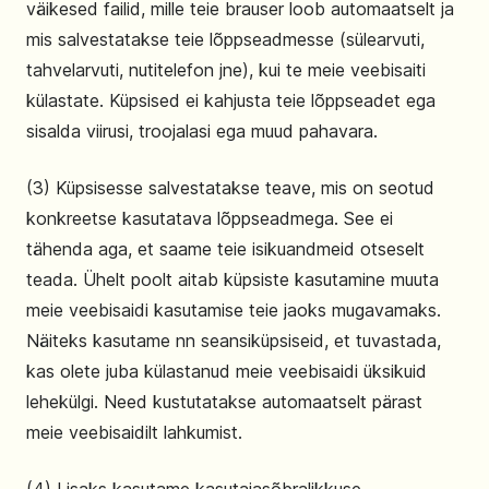
väikesed failid, mille teie brauser loob automaatselt ja
mis salvestatakse teie lõppseadmesse (sülearvuti,
tahvelarvuti, nutitelefon jne), kui te meie veebisaiti
külastate. Küpsised ei kahjusta teie lõppseadet ega
sisalda viirusi, troojalasi ega muud pahavara.
(3) Küpsisesse salvestatakse teave, mis on seotud
konkreetse kasutatava lõppseadmega. See ei
tähenda aga, et saame teie isikuandmeid otseselt
teada. Ühelt poolt aitab küpsiste kasutamine muuta
meie veebisaidi kasutamise teie jaoks mugavamaks.
Näiteks kasutame nn seansiküpsiseid, et tuvastada,
kas olete juba külastanud meie veebisaidi üksikuid
lehekülgi. Need kustutatakse automaatselt pärast
meie veebisaidilt lahkumist.