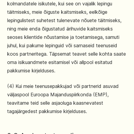
kolmandatele isikutele, kui see on vajalik lepingu
täitmiseks, meie õiguste kaitsmiseks, eelkõige
lepingulistest suhetest tulenevate nõuete täitmiseks,
ning meie enda õigustatud ärihuvide kaitsmiseks
seoses klientide nõustamise ja toetamisega, samuti
juhul, kui pakume lepinguid või sarnaseid teenuseid
koos partneritega. Täpsemat teavet selle kohta saate
oma isikuandmete esitamisel või allpool esitatud
pakkumise kirjelduses.
(4) Kui meie teenusepakkujad või partnerid asuvad
väljaspool Euroopa Majanduspiirkonda (EMP),
teavitame teid selle asjaoluga kaasnevatest
tagajärgedest pakkumise kirjelduses.