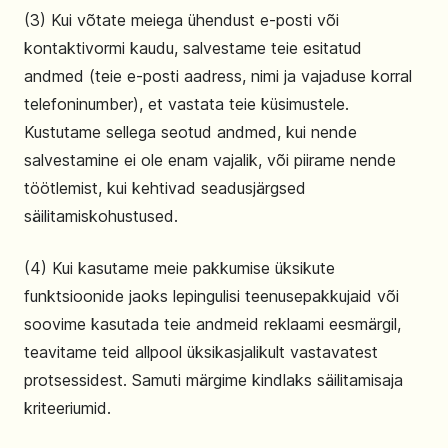
(3) Kui võtate meiega ühendust e-posti või
kontaktivormi kaudu, salvestame teie esitatud
andmed (teie e-posti aadress, nimi ja vajaduse korral
telefoninumber), et vastata teie küsimustele.
Kustutame sellega seotud andmed, kui nende
salvestamine ei ole enam vajalik, või piirame nende
töötlemist, kui kehtivad seadusjärgsed
säilitamiskohustused.
(4) Kui kasutame meie pakkumise üksikute
funktsioonide jaoks lepingulisi teenusepakkujaid või
soovime kasutada teie andmeid reklaami eesmärgil,
teavitame teid allpool üksikasjalikult vastavatest
protsessidest. Samuti märgime kindlaks säilitamisaja
kriteeriumid.