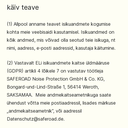
käiv teave
(1) Allpool anname teavet isikuandmete kogumise
kohta meie veebisaidi kasutamisel. Isikuandmed on
kõik andmed, mis võivad olla seotud teie isikuga, nt
nimi, aadress, e-posti aadressid, kasutaja käitumine.
(2) Vastavalt ELi isikuandmete kaitse üldmääruse
(GDPR) artikli 4 lõikele 7 on vastutav töötleja
SAFEROAD Noise Protection GmbH & Co. KG,
Bongard-und-Lind-Straße 1, 56414 Weroth,
SAKSAMAA. Meie andmekaitseametnikuga saate
ühendust võtta meie postiaadressil, lisades märkuse
„andmekaitseametnik”, või aadressil
Datenschutz@saferoad.de.