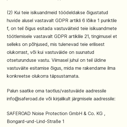
(2) Kui teie isikuandmeid töödeldakse õigustatud
huvide alusel vastavalt GDPR artikli 6 lõike 1 punktile
f, on teil õigus esitada vastuväiteid teie isikuandmete
töötlemisele vastavalt GDPR artiklile 21, tingimusel et
selleks on põhjused, mis tulenevad teie erilisest
olukorrast, või kui vastuväide on suunatud
otseturunduse vastu. Viimasel juhul on teil üldine
vastuväite esitamise õigus, mida me rakendame ilma
konkreetse olukorra täpsustamata.
Palun saatke oma taotlus/vastuväide aadressile
info@saferoad.de või kirjalikult järgmisele aadressile:
SAFEROAD Noise Protection GmbH & Co. KG ,
Bongard-und-Lind-Straße 1