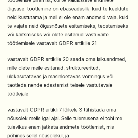
töötlemise piiramist, kui te vaidlustate andmete
õigsuse, töötlemine on ebaseaduslik, kuid te keeldute
neid kustutama ja meil ei ole enam andmeid vaja, kuid
te vajate neid õigusnõuete esitamiseks, teostamiseks
või kaitsmiseks või olete esitanud vastuväite
töötlemisele vastavalt GDPR artiklile 21
vastavalt GDPR artiklile 20 saada oma isikuandmed,
mille olete meile esitanud, struktureeritud,
üldkasutatavas ja masinloetavas vormingus või
taotleda nende edastamist teisele vastutavale
töötlejale
vastavalt GDPR artikli 7 lõikele 3 tühistada oma
nõusolek meile igal ajal. Selle tulemusena ei tohi me
tulevikus enam jätkata andmete töötlemist, mis
põhines sellel nõusolekul, ja