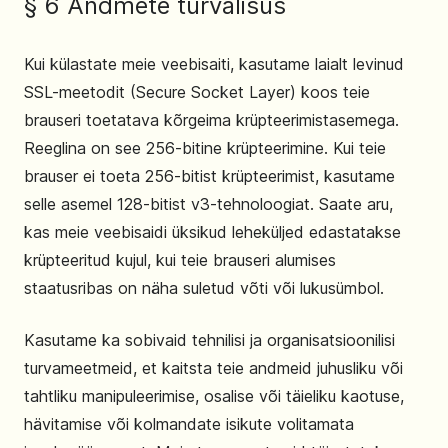
§ 6 Andmete turvalisus
Kui külastate meie veebisaiti, kasutame laialt levinud
SSL-meetodit (Secure Socket Layer) koos teie
brauseri toetatava kõrgeima krüpteerimistasemega.
Reeglina on see 256-bitine krüpteerimine. Kui teie
brauser ei toeta 256-bitist krüpteerimist, kasutame
selle asemel 128-bitist v3-tehnoloogiat. Saate aru,
kas meie veebisaidi üksikud leheküljed edastatakse
krüpteeritud kujul, kui teie brauseri alumises
staatusribas on näha suletud võti või lukusümbol.
Kasutame ka sobivaid tehnilisi ja organisatsioonilisi
turvameetmeid, et kaitsta teie andmeid juhusliku või
tahtliku manipuleerimise, osalise või täieliku kaotuse,
hävitamise või kolmandate isikute volitamata