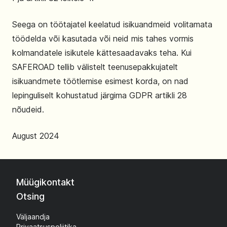
Seega on töötajatel keelatud isikuandmeid volitamata
töödelda või kasutada või neid mis tahes vormis
kolmandatele isikutele kättesaadavaks teha. Kui
SAFEROAD tellib välistelt teenusepakkujatelt
isikuandmete töötlemise esimest korda, on nad
lepinguliselt kohustatud järgima GDPR artikli 28
nõudeid.
August 2024
Müügikontakt
Otsing
Väljaandja
Privaatsuspoliitika