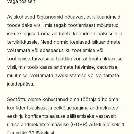
väga tõsiselt.
Asjakohased õigusnormid nõuavad, et isikuandmeid
töödeldaks viisil, mis tagab töötlemisest mõjutatud
isikute õigused oma andmete konfidentsiaalsusele ja
terviklikkusele. Need normid keelavad isikuandmete
volitamata või ebaseadusliku töötlemise või
töötlemise turvalisuse tahtliku või tahtmatu rikkumise
viisil, mis toob kaasa andmete hävimise, kadumise,
muutmise, volitamata avalikustamise või volitamata
juurdepääsu.
Seetõttu oleme kohustanud oma töötajaid hoidma
konfidentsiaalsust ja eelkõige järgima andmekaitse-
eeskirju konfidentsiaalsuse säilitamiseks vastavalt
üldise andmekaitse määruse (GDPR) artikli 5 lõikele 1
f ja artikli 32 lõikele 4.