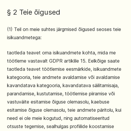
§ 2 Teie õigused
(1) Teil on meie suhtes järgmised õigused seoses teie
isikuandmetega:
taotleda teavet oma isikuandmete kohta, mida me
töötleme vastavalt GDPR artiklile 15. Eelkõige saate
taotleda teavet töötlemise eesmärkide, isikuandmete
kategooria, teie andmete avaldamise või avaldamise
kavandatava kategooria, kavandatava säilitamisaja,
parandamise, kustutamise, töötlemise piiramise või
vastuväite esitamise õiguse olemasolu, kaebuse
esitamise õiguse olemasolu, teie andmete päritolu, kui
need ei ole meie kogutud, ning automatiseeritud
otsuste tegemise, sealhulgas profiilide koostamise