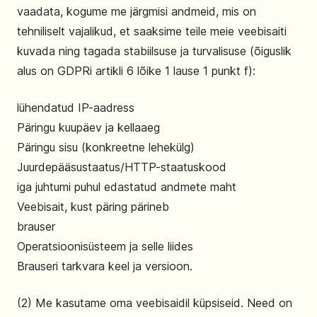
vaadata, kogume me järgmisi andmeid, mis on
tehniliselt vajalikud, et saaksime teile meie veebisaiti
kuvada ning tagada stabiilsuse ja turvalisuse (õiguslik
alus on GDPRi artikli 6 lõike 1 lause 1 punkt f):
lühendatud IP-aadress
Päringu kuupäev ja kellaaeg
Päringu sisu (konkreetne lehekülg)
Juurdepääsustaatus/HTTP-staatuskood
iga juhtumi puhul edastatud andmete maht
Veebisait, kust päring pärineb
brauser
Operatsioonisüsteem ja selle liides
Brauseri tarkvara keel ja versioon.
(2) Me kasutame oma veebisaidil küpsiseid. Need on