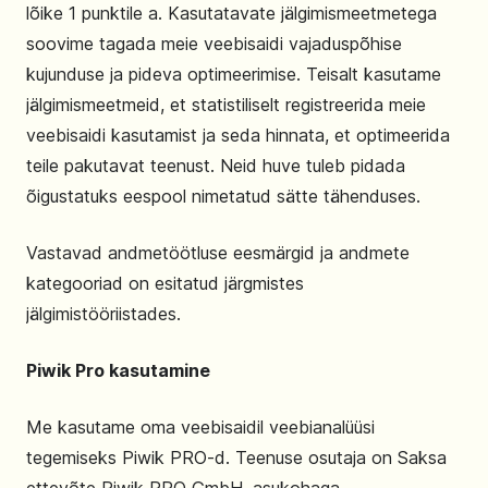
lõike 1 punktile a. Kasutatavate jälgimismeetmetega
soovime tagada meie veebisaidi vajaduspõhise
kujunduse ja pideva optimeerimise. Teisalt kasutame
jälgimismeetmeid, et statistiliselt registreerida meie
veebisaidi kasutamist ja seda hinnata, et optimeerida
teile pakutavat teenust. Neid huve tuleb pidada
õigustatuks eespool nimetatud sätte tähenduses.
Vastavad andmetöötluse eesmärgid ja andmete
kategooriad on esitatud järgmistes
jälgimistööriistades.
Piwik Pro kasutamine
Me kasutame oma veebisaidil veebianalüüsi
tegemiseks Piwik PRO-d. Teenuse osutaja on Saksa