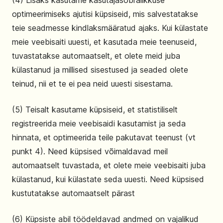
(4) Lisaks kasutame kasutajasõbralikkuse
optimeerimiseks ajutisi küpsiseid, mis salvestatakse
teie seadmesse kindlaksmääratud ajaks. Kui külastate
meie veebisaiti uuesti, et kasutada meie teenuseid,
tuvastatakse automaatselt, et olete meid juba
külastanud ja millised sisestused ja seaded olete
teinud, nii et te ei pea neid uuesti sisestama.
(5) Teisalt kasutame küpsiseid, et statistiliselt
registreerida meie veebisaidi kasutamist ja seda
hinnata, et optimeerida teile pakutavat teenust (vt
punkt 4). Need küpsised võimaldavad meil
automaatselt tuvastada, et olete meie veebisaiti juba
külastanud, kui külastate seda uuesti. Need küpsised
kustutatakse automaatselt pärast
(6) Küpsiste abil töödeldavad andmed on vajalikud