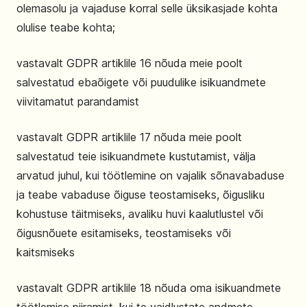
olemasolu ja vajaduse korral selle üksikasjade kohta
olulise teabe kohta;
vastavalt GDPR artiklile 16 nõuda meie poolt
salvestatud ebaõigete või puudulike isikuandmete
viivitamatut parandamist
vastavalt GDPR artiklile 17 nõuda meie poolt
salvestatud teie isikuandmete kustutamist, välja
arvatud juhul, kui töötlemine on vajalik sõnavabaduse
ja teabe vabaduse õiguse teostamiseks, õigusliku
kohustuse täitmiseks, avaliku huvi kaalutlustel või
õigusnõuete esitamiseks, teostamiseks või
kaitsmiseks
vastavalt GDPR artiklile 18 nõuda oma isikuandmete