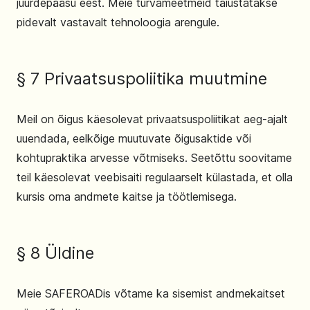
juurdepääsu eest. Meie turvameetmeid täiustatakse
pidevalt vastavalt tehnoloogia arengule.
§ 7 Privaatsuspoliitika muutmine
Meil on õigus käesolevat privaatsuspoliitikat aeg-ajalt
uuendada, eelkõige muutuvate õigusaktide või
kohtupraktika arvesse võtmiseks. Seetõttu soovitame
teil käesolevat veebisaiti regulaarselt külastada, et olla
kursis oma andmete kaitse ja töötlemisega.
§ 8 Üldine
Meie SAFEROADis võtame ka sisemist andmekaitset