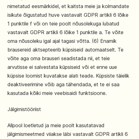
nimetatud eesmärkidel, et kaitsta meie ja kolmandate
isikute õigustatud huve vastavalt GDPR artikli 6 lõike
1 punktile f või on teie poolt nõusolekuga lubatud
vastavalt GDPR artikli 6 lõike 1 punktile a. Te võite
oma nõusoleku igal ajal tagasi võtta. (6) Enamik
brausereid aktsepteerib küpsiseid automaatselt. Te
võite aga oma brauseri seadistada nii, et teie
arvutisse ei salvestata küpsiseid või et enne uue
küpsise loomist kuvatakse alati teade. Küpsiste täielik
deaktiveerimine võib aga tähendada, et te ei saa
kasutada kõiki meie veebisaidi funktsioone.
Jälgimistööriist
Allpool loetletud ja meie poolt kasutatavad
jälgimismeetmed viiakse läbi vastavalt GDPR artikli 6