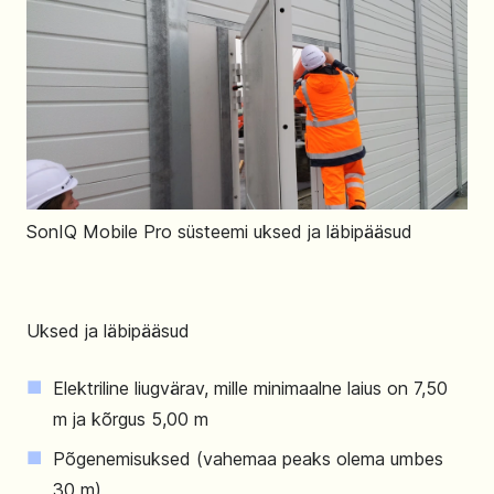
SonIQ Mobile Pro süsteemi uksed ja läbipääsud
Uksed ja läbipääsud
Elektriline liugvärav, mille minimaalne laius on 7,50
m ja kõrgus 5,00 m
Põgenemisuksed (vahemaa peaks olema umbes
30 m)