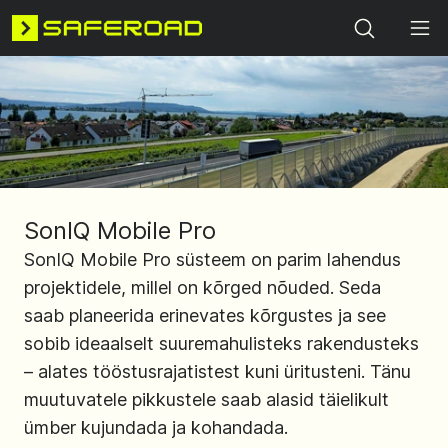
Search
SonIQ Mobile Pro
SonIQ Mobile Pro süsteem on parim lahendus
projektidele, millel on kõrged nõuded. Seda
saab planeerida erinevates kõrgustes ja see
sobib ideaalselt suuremahulisteks rakendusteks
– alates tööstusrajatistest kuni üritusteni. Tänu
muutuvatele pikkustele saab alasid täielikult
ümber kujundada ja kohandada.