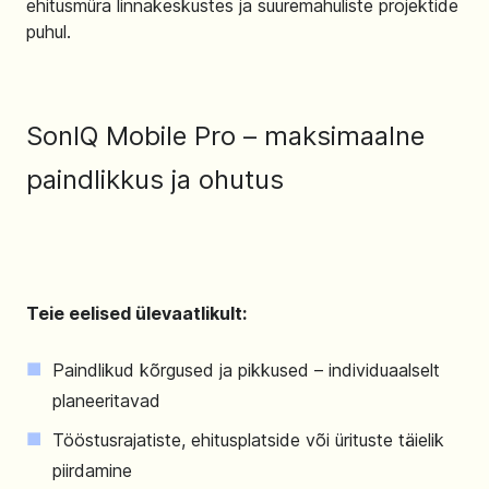
ehitusmüra linnakeskustes ja suuremahuliste projektide
puhul.
SonIQ Mobile Pro – maksimaalne
paindlikkus ja ohutus
Teie eelised ülevaatlikult:
Paindlikud kõrgused ja pikkused – individuaalselt
planeeritavad
Tööstusrajatiste, ehitusplatside või ürituste täielik
piirdamine