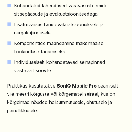
Kohandatud lahendused väravasüsteemide,
sissepääsude ja evakuatsiooniteedega
Lisaturvalisus tänu evakuatsiooniuksele ja
nurgakujundusele
Komponentide maandamine maksimaalse
töökindluse tagamiseks
Individuaalselt kohandatavad seinapinnad
vastavalt soovile
Praktikas kasutatakse
SonIQ Mobile Pro
peamiselt
viie meetri kõrguste või kõrgematel seintel, kus on
kõrgeimad nõuded helisummutusele, ohutusele ja
paindlikkusele.