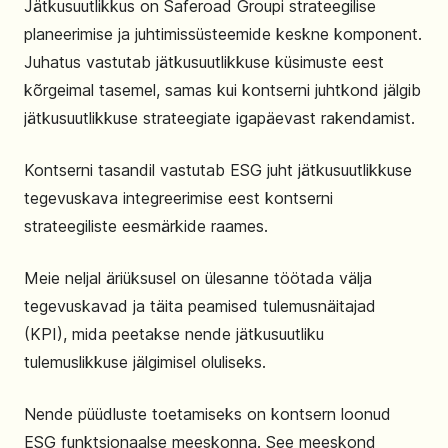
Jätkusuutlikkus on Saferoad Groupi strateegilise
planeerimise ja juhtimissüsteemide keskne komponent.
Juhatus vastutab jätkusuutlikkuse küsimuste eest
kõrgeimal tasemel, samas kui kontserni juhtkond jälgib
jätkusuutlikkuse strateegiate igapäevast rakendamist.
Kontserni tasandil vastutab ESG juht jätkusuutlikkuse
tegevuskava integreerimise eest kontserni
strateegiliste eesmärkide raames.
Meie neljal äriüksusel on ülesanne töötada välja
tegevuskavad ja täita peamised tulemusnäitajad
(KPI), mida peetakse nende jätkusuutliku
tulemuslikkuse jälgimisel oluliseks.
Nende püüdluste toetamiseks on kontsern loonud
ESG funktsionaalse meeskonna. See meeskond