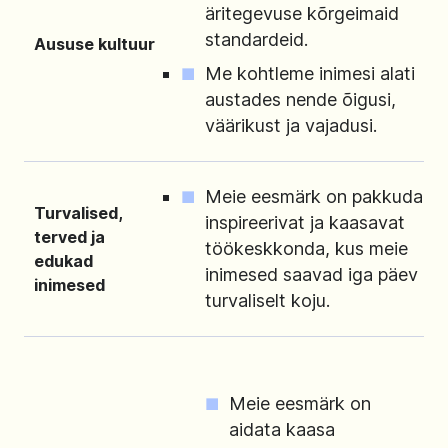
äritegevuse kõrgeimaid
standardeid.
Aususe kultuur
Me kohtleme inimesi alati
austades nende õigusi,
väärikust ja vajadusi.
Meie eesmärk on pakkuda
Turvalised,
inspireerivat ja kaasavat
terved ja
töökeskkonda, kus meie
edukad
inimesed saavad iga päev
inimesed
turvaliselt koju.
Meie eesmärk on
aidata kaasa