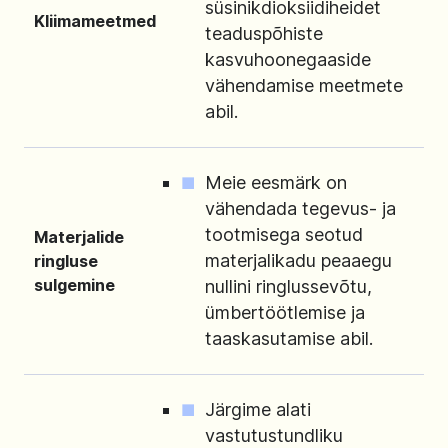
süsinikdioksiidiheidet
Kliimameetmed
teaduspõhiste
kasvuhoonegaaside
vähendamise meetmete
abil.
Meie eesmärk on
vähendada tegevus- ja
tootmisega seotud
Materjalide
materjalikadu peaaegu
ringluse
sulgemine
nullini ringlussevõtu,
ümbertöötlemise ja
taaskasutamise abil.
Järgime alati
vastutustundliku