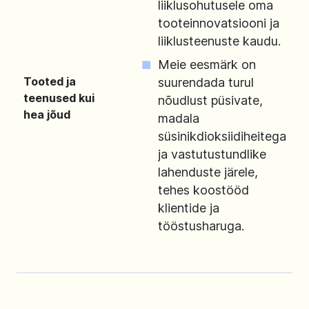
liiklusohutusele oma
tooteinnovatsiooni ja
liiklusteenuste kaudu.
Meie eesmärk on
Tooted ja
suurendada turul
teenused kui
nõudlust püsivate,
hea jõud
madala
süsinikdioksiidiheitega
ja vastutustundlike
lahenduste järele,
tehes koostööd
klientide ja
tööstusharuga.