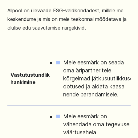
Allpool on ülevaade ESG-valdkondadest, millele me
keskendume ja mis on meie teekonnal mõõdetava ja
olulise edu saavutamise nurgakivid.
Meie eesmärk on seada
oma äripartneritele
Vastutustundlik
kõrgeimad jätkusuutlikkuse
hankimine
ootused ja aidata kaasa
nende parandamisele.
Meie eesmärk on
vähendada oma tegevuse ja
väärtusahela