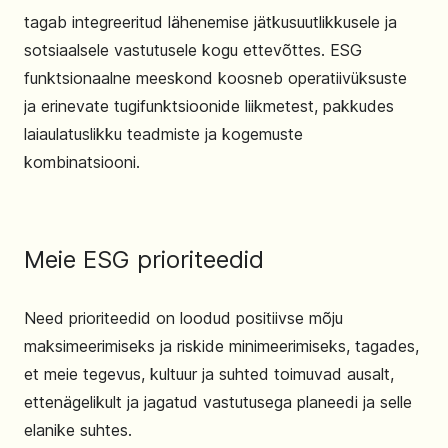
tagab integreeritud lähenemise jätkusuutlikkusele ja
sotsiaalsele vastutusele kogu ettevõttes. ESG
funktsionaalne meeskond koosneb operatiivüksuste
ja erinevate tugifunktsioonide liikmetest, pakkudes
laiaulatuslikku teadmiste ja kogemuste
kombinatsiooni.
Meie ESG prioriteedid
Need prioriteedid on loodud positiivse mõju
maksimeerimiseks ja riskide minimeerimiseks, tagades,
et meie tegevus, kultuur ja suhted toimuvad ausalt,
ettenägelikult ja jagatud vastutusega planeedi ja selle
elanike suhtes.