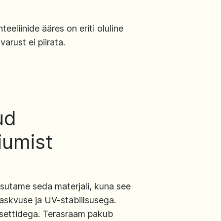
eliinide ääres on eriti oluline
rust ei piirata.
ud
iumist
sutame seda materjali, kuna see
laskvuse ja UV-stabiilsusega.
assettidega. Terasraam pakub