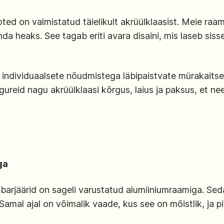
ted on valmistatud täielikult akrüülklaasist. Meie raa
nda heaks. See tagab eriti avara disaini, mis laseb siss
 individuaalsete nõudmistega läbipaistvate mürakait
gureid nagu akrüülklaasi kõrgus, laius ja paksus, et nee
ga
abarjäärid on sageli varustatud alumiiniumraamiga. Se
Samal ajal on võimalik vaade, kus see on mõistlik, ja pi