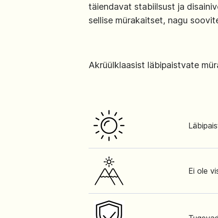
täiendavat stabiilsust ja disain
sellise mürakaitset, nagu soovit
Akrüülklaasist läbipaistvate mür
Läbipai
Ei ole v