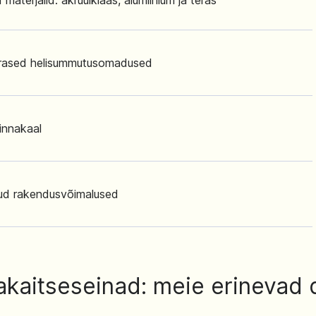
materjalid: akrüülklaas, alumiinium ja teras
rased helisummutusomadused
innakaal
kud rakendusvõimalused
akaitseseinad: meie erinevad 