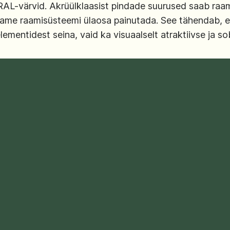
RAL-värvid. Akrüülklaasist pindade suurused saab raam
aame raamisüsteemi ülaosa painutada. See tähendab, et 
elementidest seina, vaid ka visuaalselt atraktiivse ja so