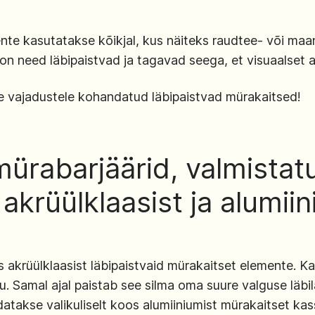
te kasutatakse kõikjal, kus näiteks raudtee- või maante
 need läbipaistvad ja tagavad seega, et visuaalset ava
eie vajadustele kohandatud läbipaistvad mürakaitsed!
mürabarjäärid, valmistat
akrüülklaasist ja alumiin
akrüülklaasist läbipaistvaid mürakaitset elemente. Ka
u. Samal ajal paistab see silma oma suure valguse läbi
datakse valikuliselt koos alumiiniumist mürakaitset k