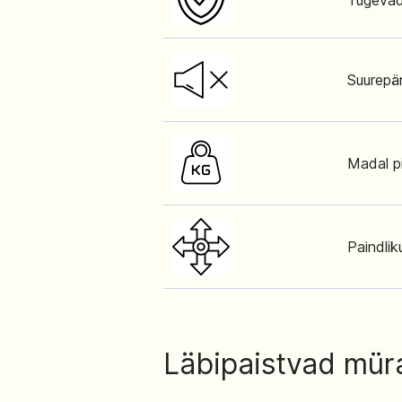
Tugevad 
Suurepä
Madal p
Paindli
Läbipaistvad mür