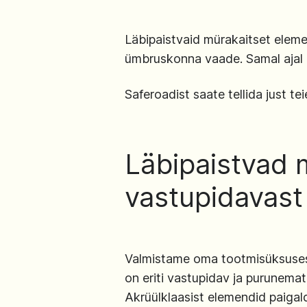
Läbipaistvaid mürakaitset elemen
ümbruskonna vaade. Samal ajal on
Saferoadist saate tellida just t
Läbipaistvad 
vastupidavast 
Valmistame oma tootmisüksuses 
on eriti vastupidav ja purunemat
Akrüülklaasist elemendid paigal