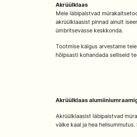
Akrüülklaas
Meie läbipaistvad mürakaitsetoo
akrüülklaasist pinnad ainult isee
ümbritsevasse keskkonda.
Tootmise käigus arvestame teie
hõlpsasti kohandada selliseid te
Akrüülklaas alumiiniumraami
Akrüülklaasist läbipaistvad mür
väike kaal ja hea helisummutus. 