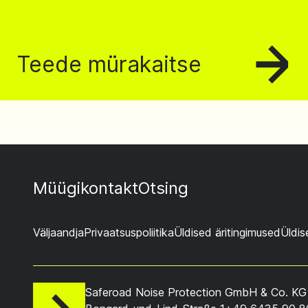
Teede mürakaitse
Müügikontakt
Otsing
Väljaandja
Privaatsuspoliitika
Üldised äritingimused
Üldis
Saferoad Noise Protection GmbH & Co. KG