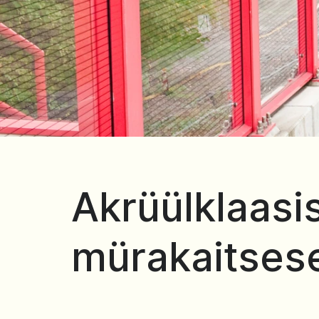
Akrüülklaasis
mürakaitses