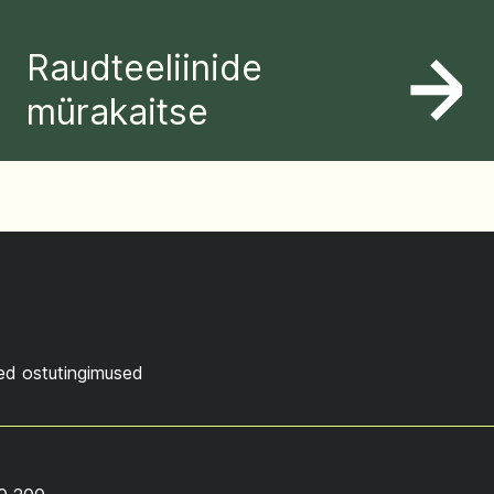
Raudteeliinide
mürakaitse
ed ostutingimused