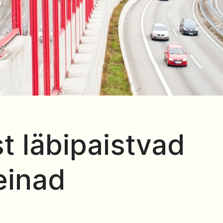
t läbipaistvad
einad