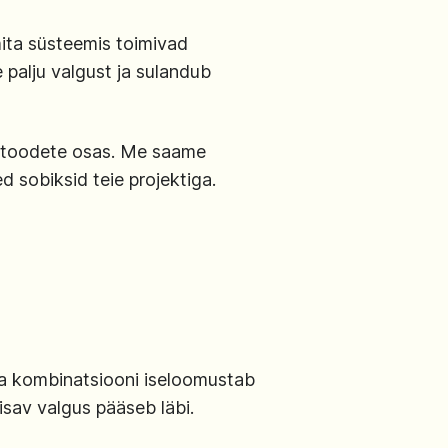
mita süsteemis toimivad
e palju valgust ja sulandub
setoodete osas. Me saame
d sobiksid teie projektiga.
da kombinatsiooni iseloomustab
isav valgus pääseb läbi.