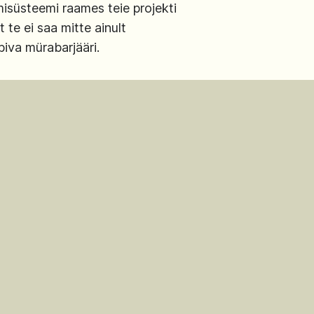
isüsteemi raames teie projekti
te ei saa mitte ainult
biva mürabarjääri.