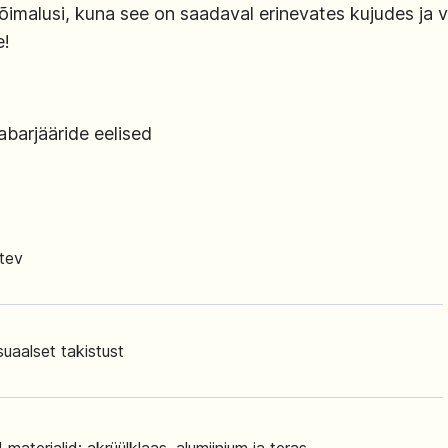
ivõimalusi, kuna see on saadaval erinevates kujudes ja 
e!
abarjääride eelised
stev
isuaalset takistust