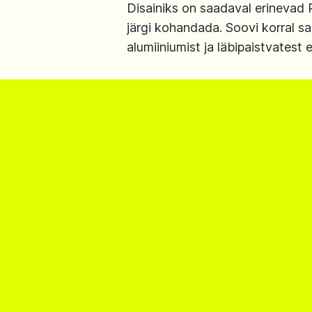
Disainiks on saadaval erinevad 
järgi kohandada. Soovi korral s
alumiiniumist ja läbipaistvatest 