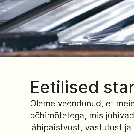
Eetilised sta
Oleme veendunud, et meie k
põhimõtetega, mis juhivad
läbipaistvust, vastutust ja