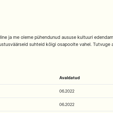
luline ja me oleme pühendunud aususe kultuuri edendam
ustusväärseid suhteid kõigi osapoolte vahel. Tutvuge al
Avaldatud
06.2022
06.2022