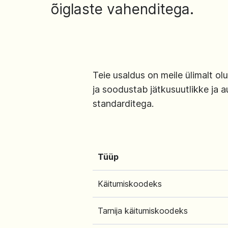
õiglaste vahenditega.
Teie usaldus on meile ülimalt o
ja soodustab jätkusuutlikke ja a
standarditega.
Tüüp
Käitumiskoodeks
Tarnija käitumiskoodeks