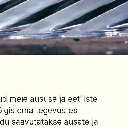
d meie aususe ja eetiliste
kõigis oma tegevustes
 edu saavutatakse ausate ja