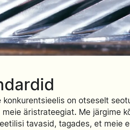
ndardid
onkurentsieelis on otseselt seotu
 meie äristrateegiat. Me järgime 
 eetilisi tavasid, tagades, et meie