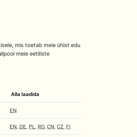
isele, mis toetab meie ühist edu
lpool meie eetiliste
Alla laadida
EN
EN
,
DE
,
PL
,
RO
,
CN
,
CZ
,
FI