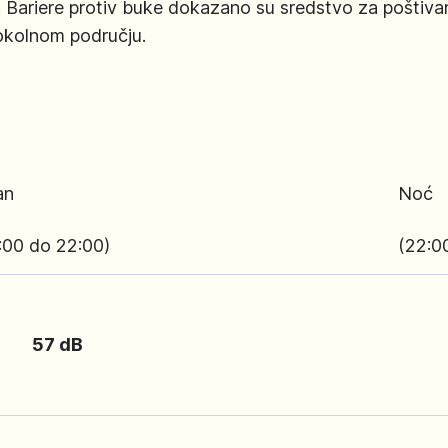
. Bariere protiv buke dokazano su sredstvo za poštivan
 okolnom području.
an
Noć
:00 do 22:00)
(22:0
57 dB
47