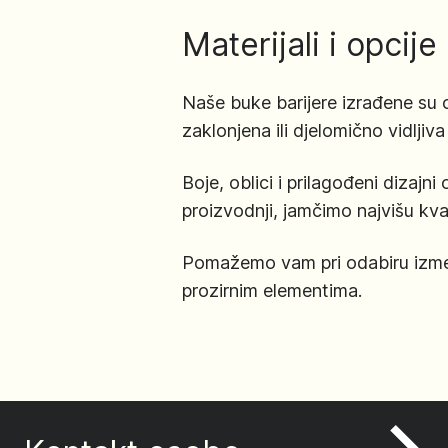
Materijali i opcije
Naše buke barijere izrađene su od
zaklonjena ili djelomično vidljiv
Boje, oblici i prilagođeni dizajn
proizvodnji, jamčimo najvišu kval
Pomažemo vam pri odabiru između
prozirnim elementima.