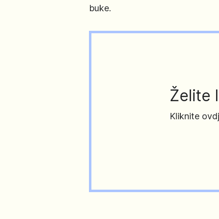
buke.
Želite 
Kliknite ovd