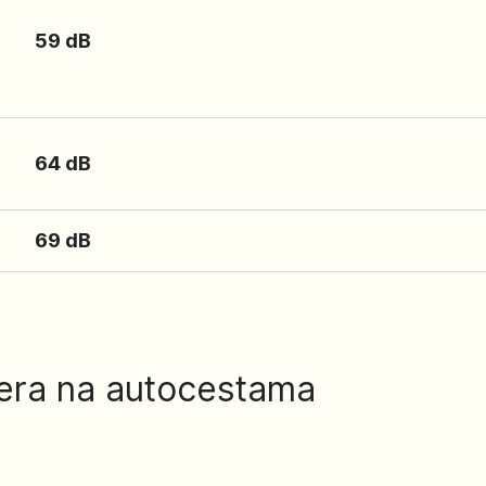
59 dB
49
64 dB
54
69 dB
59
jera na autocestama