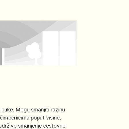
a buke. Mogu smanjiti razinu
 čimbenicima poput visine,
a održivo smanjenje cestovne