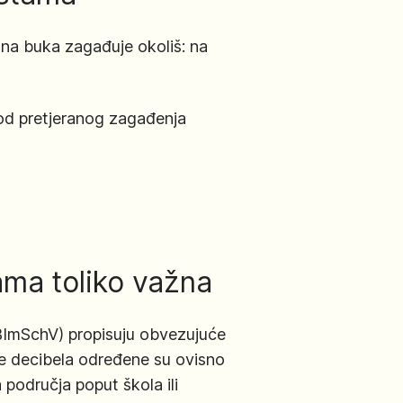
tna buka zagađuje okoliš: na
 od pretjeranog zagađenja
ama toliko važna
 BImSchV) propisuju obvezujuće
ne decibela određene su ovisno
 područja poput škola ili