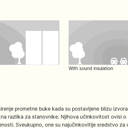
With sound insulation
 širenje prometne buke kada su postavljene blizu izvor
a razlika za stanovnike. Njihova učinkovitost ovisi o
ljenosti. Sveukupno, one su najučinkovitije sredstvo z