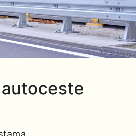
i autoceste
estama