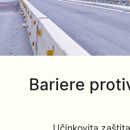
Bariere prot
Učinkovita zašti