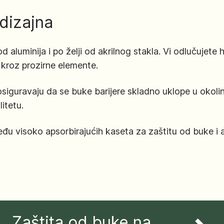
 dizajna
 aluminija i po želji od akrilnog stakla. Vi odlučujete 
a kroz prozirne elemente.
i osiguravaju da se buke barijere skladno uklope u okolin
itetu.
 visoko apsorbirajućih kaseta za zaštitu od buke i al
Zaštita od buke na