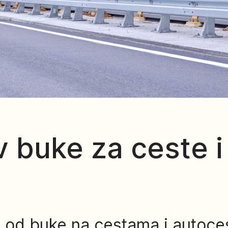
iv buke za ceste 
ta od buke na cestama i autoc