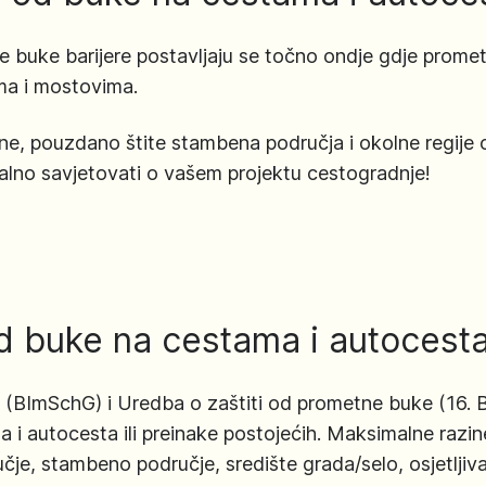
ke buke barijere postavljaju se točno ondje gdje prome
a i mostovima.
ne, pouzdano štite stambena područja i okolne regije
lno savjetovati o vašem projektu cestogradnje!
od buke na cestama i autocest
a (BImSchG) i Uredba o zaštiti od prometne buke (16.
a i autocesta ili preinake postojećih. Maksimalne razi
čje, stambeno područje, središte grada/selo, osjetljiva